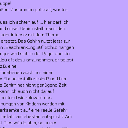
gruppe!
stoßen. Zusammen gefasst, wurden
 ich achten auf ..., hier darf ich
 und unser Gehirn stellt dann den
t sehr intensiv mit dem Thema
rsetzt. Das Gehirn nutzt jetzt zur
in „Beschränkung 30“ Schild hängen
änger wird sich in der Regel and die
 allzu oft dazu anzunehmen, er selbst
z.B. eine
schriebenen auch nur einer
 Ebene installiert sind? und hier
as Gehirn hat nicht genügend Zeit
 kann ich auch nicht darauf
scheidend wie relevant das
chnungen von Kindern werden mit
merksamkeit auf eine reelle Gefahr
en Gefahr am ehesten entspricht. Am
. Dies würde aber, so unser