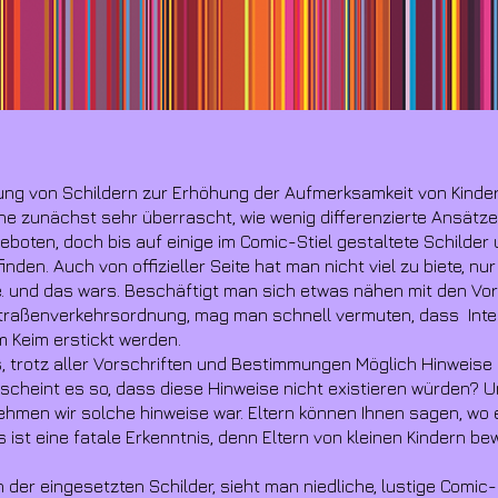
ltung von Schildern zur Erhöhung der Aufmerksamkeit von Kinde
he zunächst sehr überrascht, wie wenig differenzierte Ansätze
boten, doch bis auf einige im Comic-Stiel gestaltete Schilder
inden. Auch von offizieller Seite hat man nicht viel zu biete, n
e. und das wars. Beschäftigt man sich etwas nähen mit den Vor
 Straßenverkehrsordnung, mag man schnell vermuten, dass Int
m Keim erstickt werden.
, trotz aller Vorschriften und Bestimmungen Möglich Hinweise 
scheint es so, dass diese Hinweise nicht existieren würden? U
 nehmen wir solche hinweise war. Eltern können Ihnen sagen, w
 ist eine fatale Erkenntnis, denn Eltern von kleinen Kindern be
 der eingesetzten Schilder, sieht man niedliche, lustige Comic-